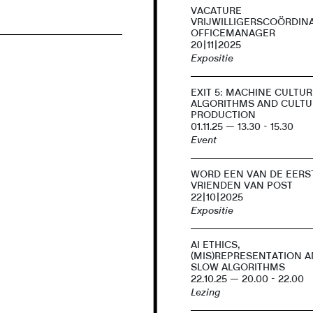
VACATURE
VRIJWILLIGERSCOÖRDIN
OFFICEMANAGER
20|11|2025
Expositie
EXIT 5: MACHINE CULTURE
ALGORITHMS AND CULTU
PRODUCTION
01.11.25 — 13.30 - 15.30
Event
WORD EEN VAN DE EERS
VRIENDEN VAN POST
22|10|2025
Expositie
AI ETHICS,
(MIS)REPRESENTATION 
SLOW ALGORITHMS
22.10.25 — 20.00 - 22.00
Lezing