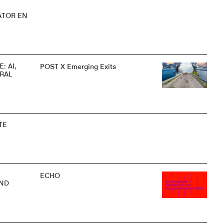
ATOR EN
: AI,
POST X Emerging Exits
RAL
TE
ECHO
AND